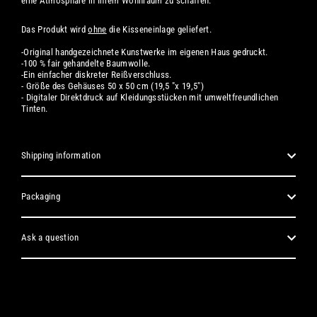
eine Atmosphäre in Ihrem Wohnraum zu schaffen.
Das Produkt wird
ohne
die Kisseneinlage geliefert.
-Original handgezeichnete Kunstwerke im eigenen Haus gedruckt.
-100 % fair gehandelte Baumwolle.
-Ein einfacher diskreter Reißverschluss.
- Größe des Gehäuses 50 x 50 cm (19,5 "x 19,5")
-
Digitaler
Direktdruck auf Kleidungsstücken mit umweltfreundlichen
Tinten.
Shipping information
Packaging
Ask a question