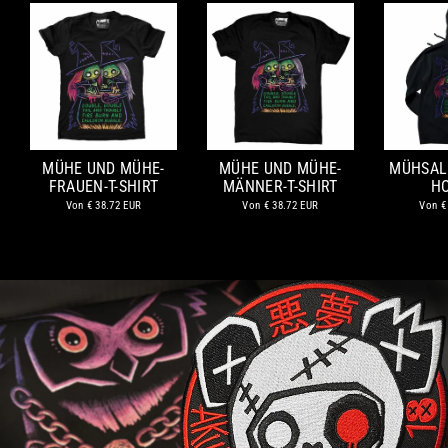
MÜHE UND MÜHE-
MÜHE UND MÜHE-
MÜHSAL
FRAUEN-T-SHIRT
MÄNNER-T-SHIRT
H
Von
€ 38.72 EUR
Von
€ 38.72 EUR
Von
€