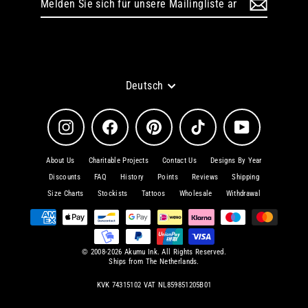
Sie
sich
für
unsere
Mailingliste
an
Sprache
Deutsch
Instagram
Facebook
Pinterest
TikTok
YouTube
About Us
Charitable Projects
Contact Us
Designs By Year
Discounts
FAQ
History
Points
Reviews
Shipping
Size Charts
Stockists
Tattoos
Wholesale
Withdrawal
© 2008-2026 Akumu Ink. All Rights Reserved.
Ships from The Netherlands.
KVK 74315102 VAT NL859851205B01