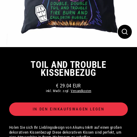
SCHLI
ESC)
TOIL AND TROUBLE
KISSENBEZUG
€ 29.04 EUR
Normaler
inkl. MwSt. zzgl.
Versandkosten
Preis
IN DEN EINKAUFSWAGEN LEGEN
Holen Sie sich Ihr Lieblingsdesign von Akumu Ink® auf einen großen
dekorativen Kissenbezug! Diese dekorativen Kissen sind perfekt, um