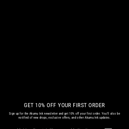
TOIL AND TROUBLE KISSENBEZUG
€ 29.04 EUR
GET 10% OFF YOUR FIRST ORDER
Sign up for the Akumu Ink newsletter and get 10% off your first order. You'll also be
notified of new drops, exclusive offers, and other Akumu Ink updates.
Melden
Abonnieren