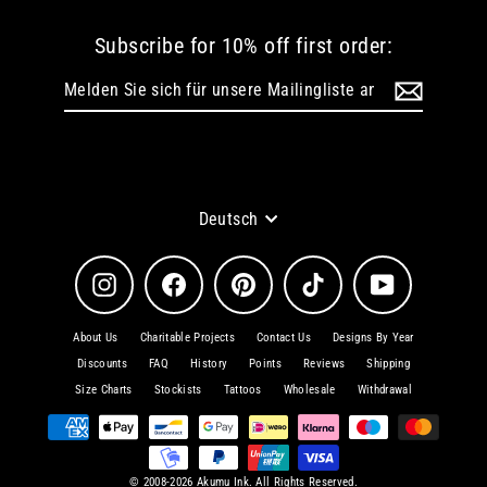
Subscribe for 10% off first order:
Melden
Abonnieren
Sie
sich
für
unsere
Mailingliste
an
Sprache
Deutsch
Instagram
Facebook
Pinterest
TikTok
YouTube
About Us
Charitable Projects
Contact Us
Designs By Year
Discounts
FAQ
History
Points
Reviews
Shipping
Size Charts
Stockists
Tattoos
Wholesale
Withdrawal
© 2008-2026 Akumu Ink. All Rights Reserved.