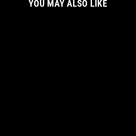
YOU MAY ALSO LIKE
THE UPSIDE DOWN: HATTER-
SWEATSHIRT
Von
€ 66.55 EUR