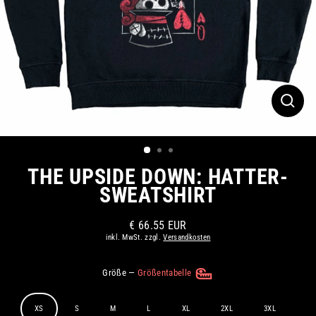
SCHLI
ESC)
THE UPSIDE DOWN: HATTER-
SWEATSHIRT
€ 66.55 EUR
Normaler
inkl. MwSt. zzgl.
Versandkosten
Preis
Größe
—
Größentabelle
XS
S
M
L
XL
2XL
3XL