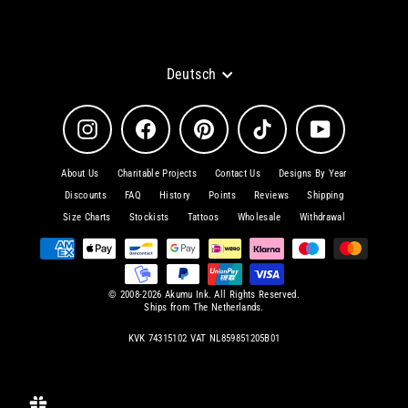
unsere
Mailingliste
an
Sprache
Deutsch
Instagram
Facebook
Pinterest
TikTok
YouTube
About Us
Charitable Projects
Contact Us
Designs By Year
Discounts
FAQ
History
Points
Reviews
Shipping
Size Charts
Stockists
Tattoos
Wholesale
Withdrawal
© 2008-2026 Akumu Ink. All Rights Reserved.
Ships from The Netherlands.
KVK 74315102 VAT NL859851205B01