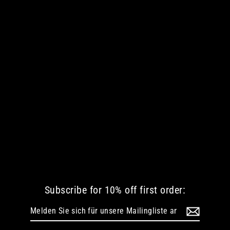
DRIFTING INTO THE MOONLIGHT MEN
LANGARM-T-SHIRT
€ 42.35 EUR
Subscribe for 10% off first order:
Melden
Abonnieren
Sie
sich
für