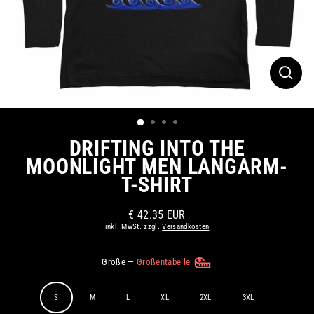
SCHLI
ESC)
DRIFTING INTO THE
MOONLIGHT MEN LANGARM-
T-SHIRT
€ 42.35 EUR
Normaler
inkl. MwSt. zzgl.
Versandkosten
Preis
Größe
—
Größentabelle
S
M
L
XL
2XL
3XL