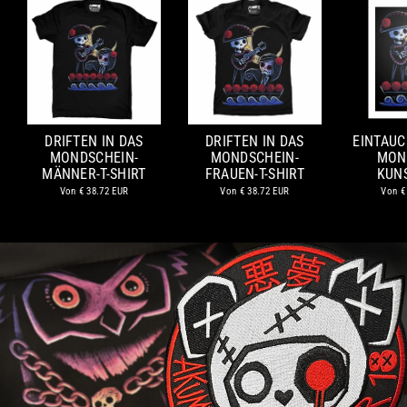
DRIFTEN IN DAS
DRIFTEN IN DAS
EINTAUC
MONDSCHEIN-
MONDSCHEIN-
MON
MÄNNER-T-SHIRT
FRAUEN-T-SHIRT
KUN
Von
€ 38.72 EUR
Von
€ 38.72 EUR
Von
€