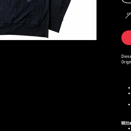
4X
Dies
Origi
Mitt