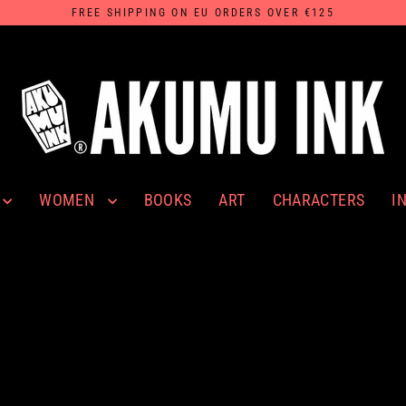
FREE SHIPPING ON EU ORDERS OVER €125
WOMEN
I
BOOKS
ART
CHARACTERS