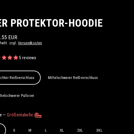
ER PROTEKTOR-HOODIE
6.55 EUR
aler
MwSt. zzgl.
Versandkosten
5 reviews
ichter Reißverschluss
Mittelschwerer Reißverschluss
ttelschwerer Pullover
ße
—
Größentabelle
S
M
L
XL
2XL
3XL