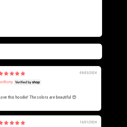
09/03/2024
Anthony
Love this hoodie! The colors are beautiful 😍
16/01/2024