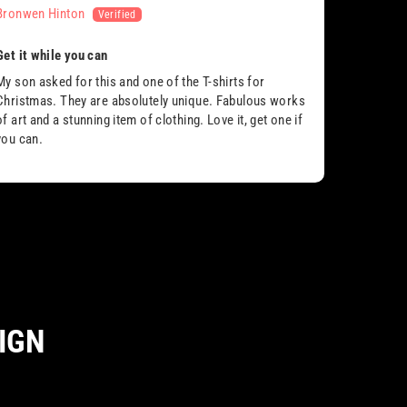
Bronwen Hinton
Get it while you can
My son asked for this and one of the T-shirts for
Christmas. They are absolutely unique. Fabulous works
of art and a stunning item of clothing. Love it, get one if
you can.
IGN