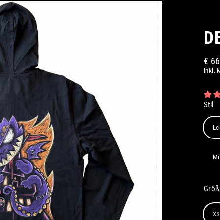
D
€ 6
Norm
inkl. 
Preis
Stil
Le
Mi
Grö
XS