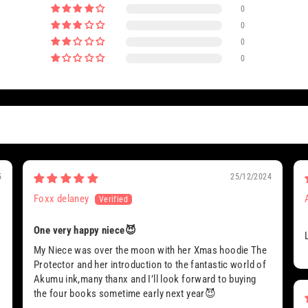
0
0
0
0
5
25/12/2024
Foxx delaney
One very happy niece😈
My Niece was over the moon with her Xmas hoodie The
Protector and her introduction to the fantastic world of
Akumu ink,many thanx and I’ll look forward to buying
the four books sometime early next year😈